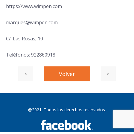
https://www.wimpen.com
marques@wimpen.com
C/. Las Rosas, 10
Teléfonos: 922860918
Entrada
Volver
Siguiente
<
>
Navegación
Navegación
anterior:
entrada
de
de
@2021. Todos los derechos reservados.
entradas
entradas