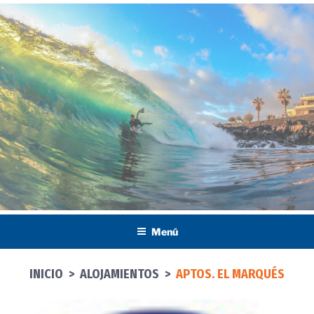
Saltar
al
contenido
Menú
INICIO
>
ALOJAMIENTOS
>
APTOS. EL MARQUÉS