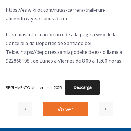
https://es.wikiloc.com/rutas-carrera/trail-run-
almendros-y-volcanes-7-km
Para más información accede a la página web de la
Concejalía de Deportes de Santiago del
Teide,
https://deportes.santiagodelteide.es/
o llama al
922868108 , de Lunes a Viernes de 8:00 a 15:00 horas.
Descarga
REGLAMENTO-alemendros-2025
Entrada
Volver
Siguiente
<
>
Navegación
Navegación
anterior:
entrada