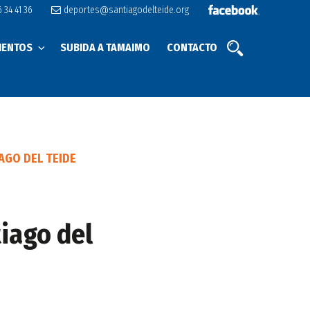
 34 41 36
deportes@santiagodelteide.org
IENTOS
SUBIDA A TAMAIMO
CONTACTO
AGO DEL TEIDE
iago del