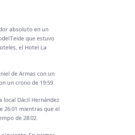
ador absoluto en un
odelTeide
que estuvo
teles, el Hotel
La
aniel de Armas con un
on un crono de 19:59.
ta local Dácil Hernández
e 26:01 mientras que el
iempo de 28:02.
a siguiente. En primer