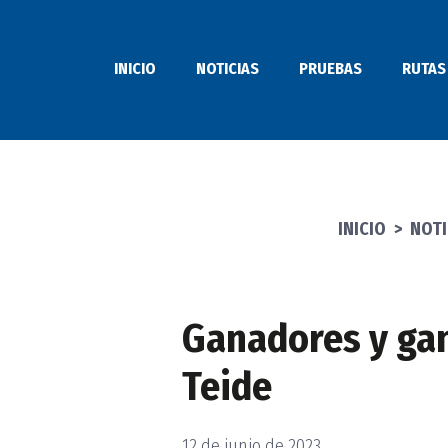
Saltar
al
INICIO
NOTICIAS
PRUEBAS
RUTAS
contenido
INICIO
>
NOTI
Ganadores y gan
Teide
12 de junio de 2023
PUBLICADO