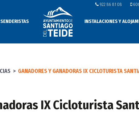
922 86 81 08
606
 SENDERISTAS
INSTALACIONES Y ALOJAM
CIAS
>
GANADORES Y GANADORAS IX CICLOTURISTA SANTI
adoras IX Cicloturista Sant