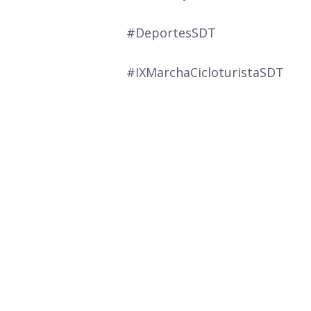
#DeportesSDT
#IXMarchaCicloturistaSDT