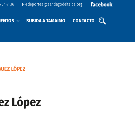
 34 41 36
deportes@santiagodelteide.org
IENTOS
SUBIDA A TAMAIMO
CONTACTO
GUEZ LÓPEZ
ez López