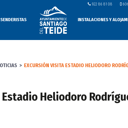
922 86 81 08
606
 SENDERISTAS
INSTALACIONES Y ALOJAM
OTICIAS
>
EXCURSIÓN VISITA ESTADIO HELIODORO RODRÍ
a Estadio Heliodoro Rodrígu