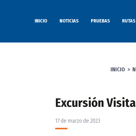
Saltar
al
INICIO
NOTICIAS
PRUEBAS
RUTAS
contenido
INICIO
>
N
Excursión Visit
17 de marzo de 2023
PUBLICADO
EL