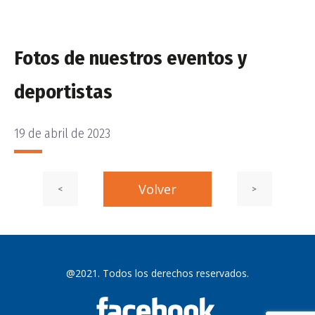
Fotos de nuestros eventos y
deportistas
19 de abril de 2023
PUBLICADO
EL
Entrada
Volver
Siguiente
<
>
Navegación
Navegación
anterior:
entrada
de
de
@2021. Todos los derechos reservados.
entradas
entradas