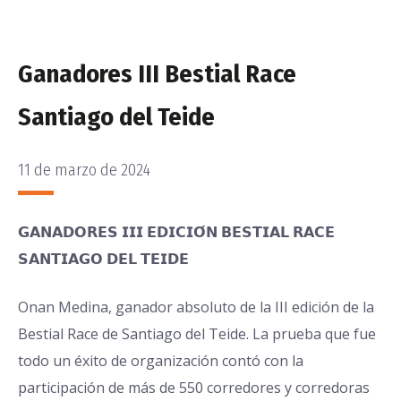
Ganadores III Bestial Race
Santiago del Teide
11 de marzo de 2024
PUBLICADO
EL
𝗚𝗔𝗡𝗔𝗗𝗢𝗥𝗘𝗦 𝗜𝗜𝗜 𝗘𝗗𝗜𝗖𝗜𝗢́𝗡 𝗕𝗘𝗦𝗧𝗜𝗔𝗟 𝗥𝗔𝗖𝗘
𝗦𝗔𝗡𝗧𝗜𝗔𝗚𝗢 𝗗𝗘𝗟 𝗧𝗘𝗜𝗗𝗘
Onan Medina, ganador absoluto de la III edición de la
Bestial Race de Santiago del Teide. La prueba que fue
todo un éxito de organización contó con la
participación de más de 550 corredores y corredoras