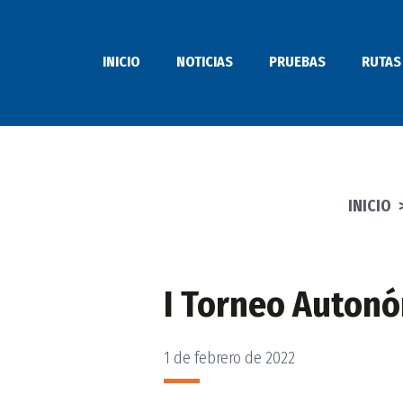
Saltar
al
INICIO
NOTICIAS
PRUEBAS
RUTAS
contenido
INICIO
I Torneo Autonó
1 de febrero de 2022
PUBLICADO
EL