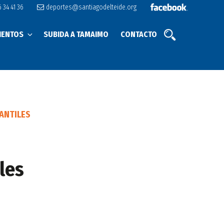
 34 41 36
deportes@santiagodelteide.org
IENTOS
SUBIDA A TAMAIMO
CONTACTO
ANTILES
les