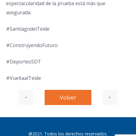
espectacularidad de la prueba está más que
asegurada.
#SantiagodelTeide
#ConstruyendoFuturo
#DeportesSDT
#VueltaalTeide
Entrada
Volver
Siguiente
<
>
Navegación
Navegación
anterior:
entrada
de
de
@2021. Todos los derechos reservados.