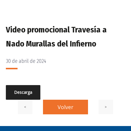
Video promocional Travesía a
Nado Murallas del Infierno
30 de abril de 2024
PUBLICADO
EL
Descarga
Entrada
Volver
Siguiente
<
>
Navegación
Navegación
anterior:
entrada