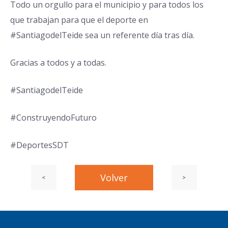
Todo un orgullo para el municipio y para todos los
que trabajan para que el deporte en
#SantiagodelTeide sea un referente día tras día.
Gracias a todos y a todas.
#SantiagodelTeide
#ConstruyendoFuturo
#DeportesSDT
Entrada
Volver
Siguiente
<
>
Navegación
Navegación
anterior:
entrada
de
de