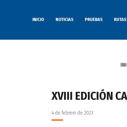
Saltar
al
INICIO
NOTICIAS
PRUEBAS
RUTAS
contenido
IN
XVIII EDICIÓN 
4 de febrero de 2023
PUBLICADO
EL