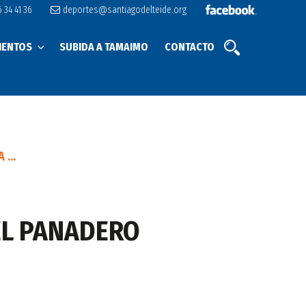
 34 41 36
deportes@santiagodelteide.org
IENTOS
SUBIDA A TAMAIMO
CONTACTO
...
DEL PANADERO